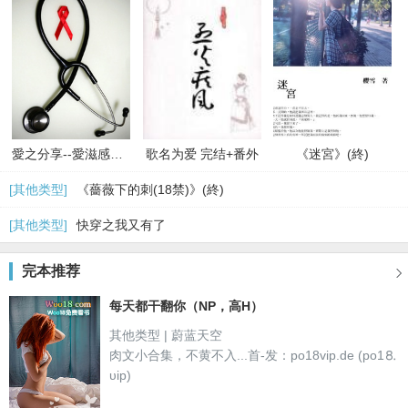
愛之分享--愛滋感染者的故事
歌名为爱 完结+番外
《迷宮》(終)
[其他类型]
《薔薇下的刺(18禁)》(終)
[其他类型]
快穿之我又有了
完本推荐

每天都干翻你（NP，高H）
其他类型 | 蔚蓝天空
肉文小合集，不黄不入...首-发：po18vip.de (po1⒏
υip)