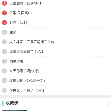
1
天生媚骨（仙侠NPH）
2
催孕(民国高H)
3
补习［1v1］
4
腰窝
5
人在斗罗，开局吞噬唐三武魂
6
原来是我弄错了？1V1
7
韵母攻略
8
今天你睡了吗[快穿]
9
玫瑰囚徒（1V1高干文）
10
前男友，不要了（1v1)
收藏榜
