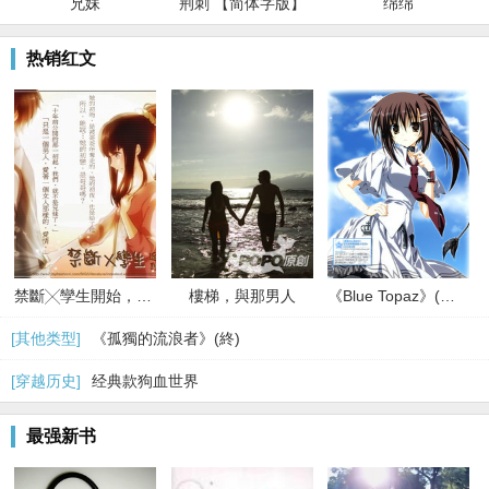
兄妹
荆刺 【简体字版】
绵绵
热销红文
禁斷╳孿生開始，無法拒絕的關係
樓梯，與那男人
《Blue Topaz》(限)(終)
[其他类型]
《孤獨的流浪者》(終)
[穿越历史]
经典款狗血世界
最强新书