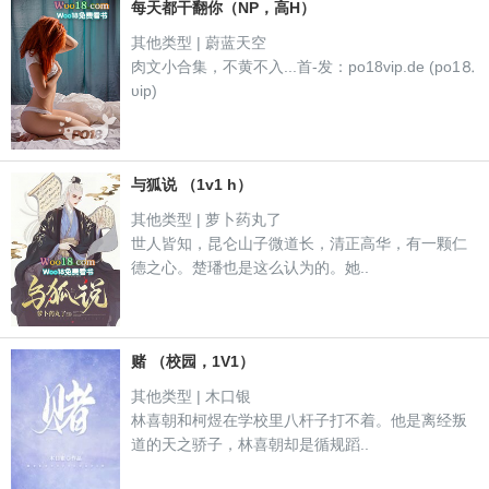
每天都干翻你（NP，高H）
其他类型 | 蔚蓝天空
肉文小合集，不黄不入...首-发：po18vip.de (po1⒏
υip)
与狐说 （1v1 h）
其他类型 | 萝卜药丸了
世人皆知，昆仑山子微道长，清正高华，有一颗仁
德之心。楚璠也是这么认为的。她..
赌 （校园，1V1）
其他类型 | 木口银
林喜朝和柯煜在学校里八杆子打不着。他是离经叛
道的天之骄子，林喜朝却是循规蹈..