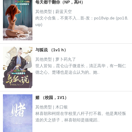
每天都干翻你（NP，高H）
其他类型 | 蔚蓝天空
肉文小合集，不黄不入...首-发：po18vip.de (po1⒏
υip)
与狐说 （1v1 h）
其他类型 | 萝卜药丸了
世人皆知，昆仑山子微道长，清正高华，有一颗仁
德之心。楚璠也是这么认为的。她..
赌 （校园，1V1）
其他类型 | 木口银
林喜朝和柯煜在学校里八杆子打不着。他是离经叛
道的天之骄子，林喜朝却是循规蹈..