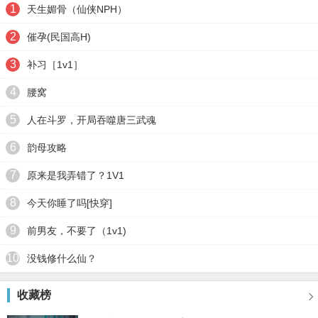
1
天生媚骨（仙侠NPH）
2
催孕(民国高H)
3
补习［1v1］
4
腰窝
5
人在斗罗，开局吞噬唐三武魂
6
韵母攻略
7
原来是我弄错了？1V1
8
今天你睡了吗[快穿]
9
前男友，不要了（1v1)
10
没钱修什么仙？
收藏榜
