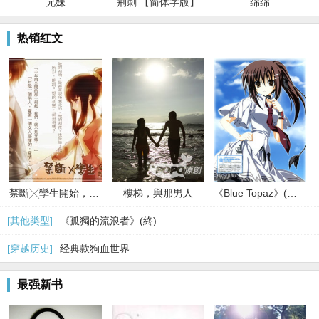
兄妹
荆刺 【简体字版】
绵绵
热销红文
禁斷╳孿生開始，無法拒絕的關係
樓梯，與那男人
《Blue Topaz》(限)(終)
[其他类型]
《孤獨的流浪者》(終)
[穿越历史]
经典款狗血世界
最强新书