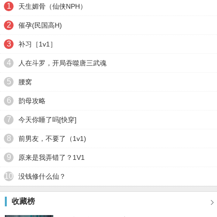
1
天生媚骨（仙侠NPH）
2
催孕(民国高H)
3
补习［1v1］
4
人在斗罗，开局吞噬唐三武魂
5
腰窝
6
韵母攻略
7
今天你睡了吗[快穿]
8
前男友，不要了（1v1)
9
原来是我弄错了？1V1
10
没钱修什么仙？
收藏榜
