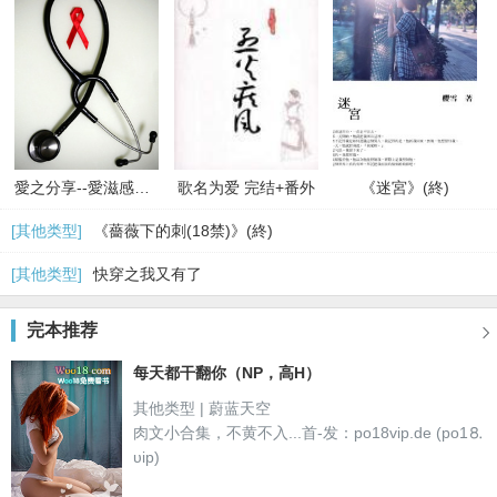
愛之分享--愛滋感染者的故事
歌名为爱 完结+番外
《迷宮》(終)
[其他类型]
《薔薇下的刺(18禁)》(終)
[其他类型]
快穿之我又有了
完本推荐

每天都干翻你（NP，高H）
其他类型 | 蔚蓝天空
肉文小合集，不黄不入...首-发：po18vip.de (po1⒏
υip)