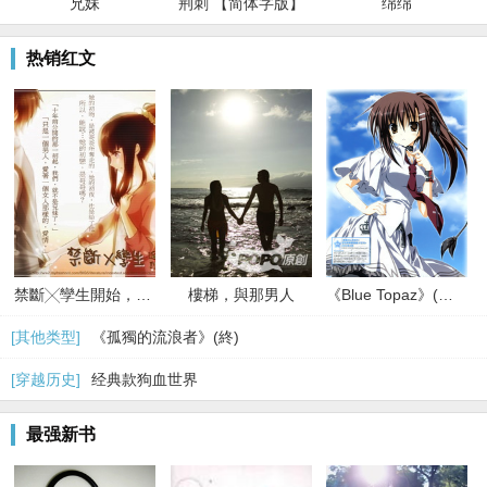
兄妹
荆刺 【简体字版】
绵绵
热销红文
禁斷╳孿生開始，無法拒絕的關係
樓梯，與那男人
《Blue Topaz》(限)(終)
[其他类型]
《孤獨的流浪者》(終)
[穿越历史]
经典款狗血世界
最强新书