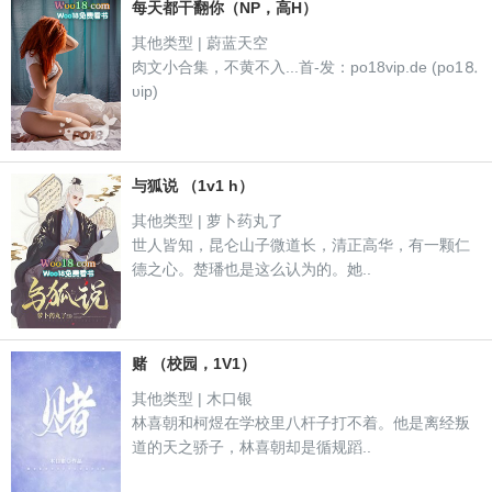
每天都干翻你（NP，高H）
其他类型 | 蔚蓝天空
肉文小合集，不黄不入...首-发：po18vip.de (po1⒏
υip)
与狐说 （1v1 h）
其他类型 | 萝卜药丸了
世人皆知，昆仑山子微道长，清正高华，有一颗仁
德之心。楚璠也是这么认为的。她..
赌 （校园，1V1）
其他类型 | 木口银
林喜朝和柯煜在学校里八杆子打不着。他是离经叛
道的天之骄子，林喜朝却是循规蹈..