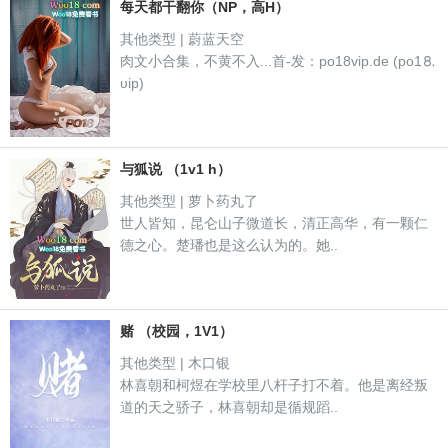
每天都干翻你（NP，高H）
其他类型 | 蔚蓝天空
肉文小合集，不黄不入...首-发：po18vip.de (po1⒏
υip)
与狐说 （1v1 h）
其他类型 | 萝卜药丸了
世人皆知，昆仑山子微道长，清正高华，有一颗仁
德之心。楚璠也是这么认为的。她..
赌 （校园，1V1）
其他类型 | 木口银
林喜朝和柯煜在学校里八杆子打不着。他是离经叛
道的天之骄子，林喜朝却是循规蹈..