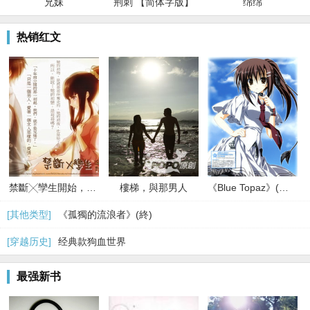
兄妹
荆刺 【简体字版】
绵绵
热销红文
禁斷╳孿生開始，無法拒絕的關係
樓梯，與那男人
《Blue Topaz》(限)(終)
[其他类型]
《孤獨的流浪者》(終)
[穿越历史]
经典款狗血世界
最强新书