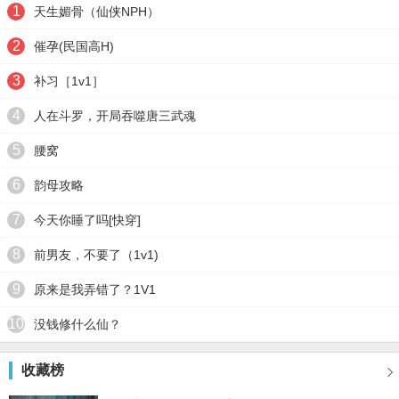
1
天生媚骨（仙侠NPH）
2
催孕(民国高H)
3
补习［1v1］
4
人在斗罗，开局吞噬唐三武魂
5
腰窝
6
韵母攻略
7
今天你睡了吗[快穿]
8
前男友，不要了（1v1)
9
原来是我弄错了？1V1
10
没钱修什么仙？
收藏榜
