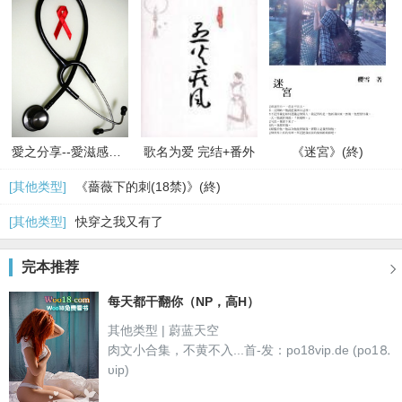
愛之分享--愛滋感染者的故事
歌名为爱 完结+番外
《迷宮》(終)
[其他类型]
《薔薇下的刺(18禁)》(終)
[其他类型]
快穿之我又有了
完本推荐

每天都干翻你（NP，高H）
其他类型 | 蔚蓝天空
肉文小合集，不黄不入...首-发：po18vip.de (po1⒏
υip)